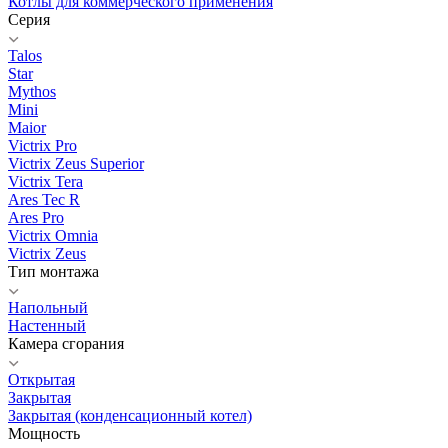
Котлы для коммерческого применения
Серия
Talos
Star
Mythos
Mini
Maior
Victrix Pro
Victrix Zeus Superior
Victrix Tera
Ares Tec R
Ares Pro
Victrix Omnia
Victrix Zeus
Тип монтажа
Напольный
Настенный
Камера сгорания
Открытая
Закрытая
Закрытая (конденсационный котел)
Мощность