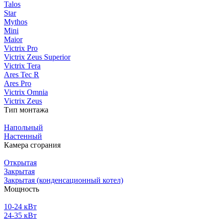
Talos
Star
Mythos
Mini
Maior
Victrix Pro
Victrix Zeus Superior
Victrix Tera
Ares Tec R
Ares Pro
Victrix Omnia
Victrix Zeus
Тип монтажа
Напольный
Настенный
Камера сгорания
Открытая
Закрытая
Закрытая (конденсационный котел)
Мощность
10-24 кВт
24-35 кВт