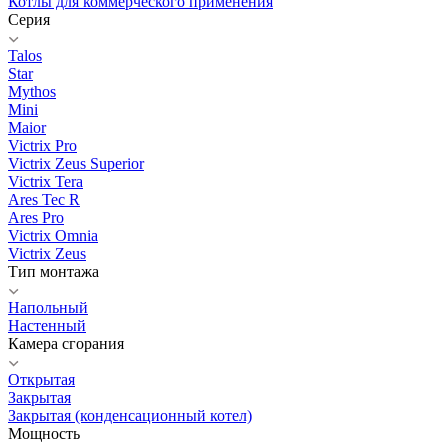
Котлы для коммерческого применения
Серия
Talos
Star
Mythos
Mini
Maior
Victrix Pro
Victrix Zeus Superior
Victrix Tera
Ares Tec R
Ares Pro
Victrix Omnia
Victrix Zeus
Тип монтажа
Напольный
Настенный
Камера сгорания
Открытая
Закрытая
Закрытая (конденсационный котел)
Мощность