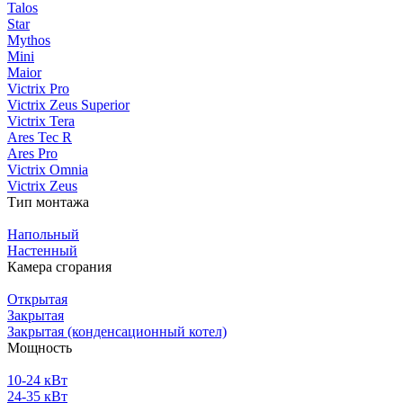
Talos
Star
Mythos
Mini
Maior
Victrix Pro
Victrix Zeus Superior
Victrix Tera
Ares Tec R
Ares Pro
Victrix Omnia
Victrix Zeus
Тип монтажа
Напольный
Настенный
Камера сгорания
Открытая
Закрытая
Закрытая (конденсационный котел)
Мощность
10-24 кВт
24-35 кВт