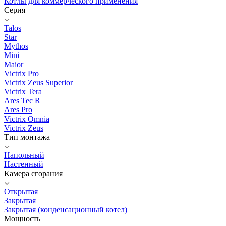
Котлы для коммерческого применения
Серия
Talos
Star
Mythos
Mini
Maior
Victrix Pro
Victrix Zeus Superior
Victrix Tera
Ares Tec R
Ares Pro
Victrix Omnia
Victrix Zeus
Тип монтажа
Напольный
Настенный
Камера сгорания
Открытая
Закрытая
Закрытая (конденсационный котел)
Мощность