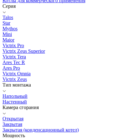
Котлы для коммерческого применения
Серия
Talos
Star
Mythos
Mini
Maior
Victrix Pro
Victrix Zeus Superior
Victrix Tera
Ares Tec R
Ares Pro
Victrix Omnia
Victrix Zeus
Тип монтажа
Напольный
Настенный
Камера сгорания
Открытая
Закрытая
Закрытая (конденсационный котел)
Мощность