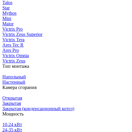
Talos
Star
Mythos
Mini
Maior
Victrix Pro
Victrix Zeus Superior
Victrix Tera
Ares Tec R
Ares Pro
Victrix Omnia
Victrix Zeus
Тип монтажа
Напольный
Настенный
Камера сгорания
Открытая
Закрытая
Закрытая (конденсационный котел)
Мощность
10-24 кВт
24-35 кВт