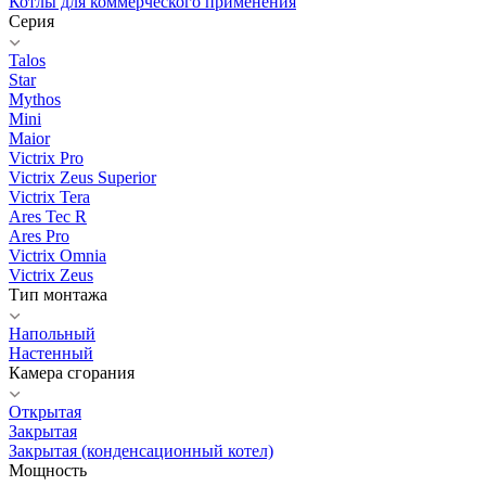
Котлы для коммерческого применения
Серия
Talos
Star
Mythos
Mini
Maior
Victrix Pro
Victrix Zeus Superior
Victrix Tera
Ares Tec R
Ares Pro
Victrix Omnia
Victrix Zeus
Тип монтажа
Напольный
Настенный
Камера сгорания
Открытая
Закрытая
Закрытая (конденсационный котел)
Мощность