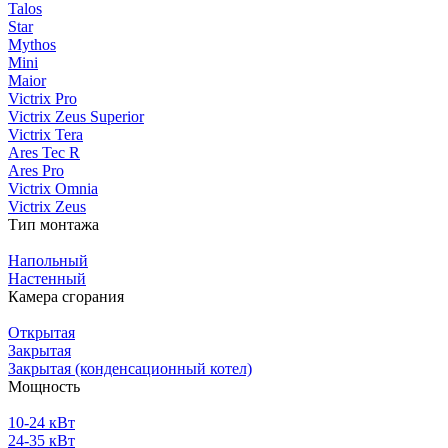
Talos
Star
Mythos
Mini
Maior
Victrix Pro
Victrix Zeus Superior
Victrix Tera
Ares Tec R
Ares Pro
Victrix Omnia
Victrix Zeus
Тип монтажа
Напольный
Настенный
Камера сгорания
Открытая
Закрытая
Закрытая (конденсационный котел)
Мощность
10-24 кВт
24-35 кВт