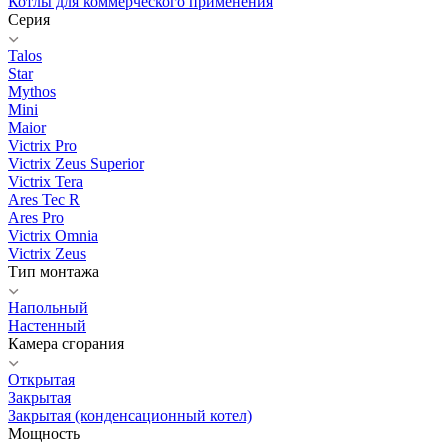
Котлы для коммерческого применения
Серия
Talos
Star
Mythos
Mini
Maior
Victrix Pro
Victrix Zeus Superior
Victrix Tera
Ares Tec R
Ares Pro
Victrix Omnia
Victrix Zeus
Тип монтажа
Напольный
Настенный
Камера сгорания
Открытая
Закрытая
Закрытая (конденсационный котел)
Мощность