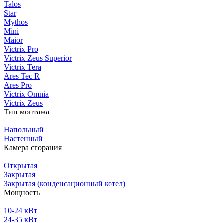
Talos
Star
Mythos
Mini
Maior
Victrix Pro
Victrix Zeus Superior
Victrix Tera
Ares Tec R
Ares Pro
Victrix Omnia
Victrix Zeus
Тип монтажа
Напольный
Настенный
Камера сгорания
Открытая
Закрытая
Закрытая (конденсационный котел)
Мощность
10-24 кВт
24-35 кВт