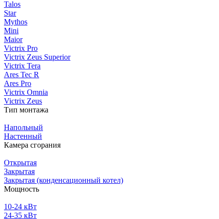
Talos
Star
Mythos
Mini
Maior
Victrix Pro
Victrix Zeus Superior
Victrix Tera
Ares Tec R
Ares Pro
Victrix Omnia
Victrix Zeus
Тип монтажа
Напольный
Настенный
Камера сгорания
Открытая
Закрытая
Закрытая (конденсационный котел)
Мощность
10-24 кВт
24-35 кВт