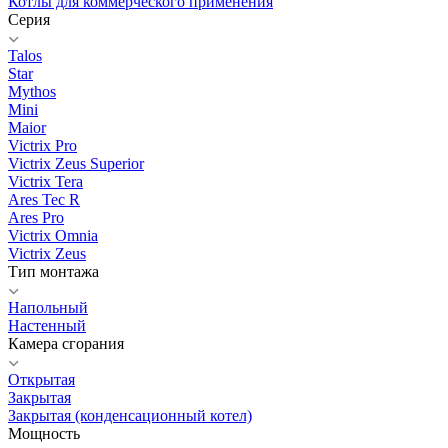
Котлы для коммерческого применения
Серия
Talos
Star
Mythos
Mini
Maior
Victrix Pro
Victrix Zeus Superior
Victrix Tera
Ares Tec R
Ares Pro
Victrix Omnia
Victrix Zeus
Тип монтажа
Напольный
Настенный
Камера сгорания
Открытая
Закрытая
Закрытая (конденсационный котел)
Мощность