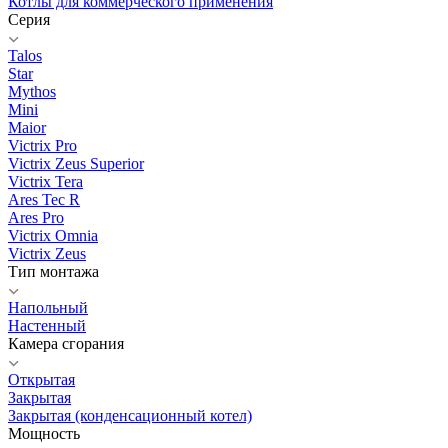
Котлы для коммерческого применения
Серия
Talos
Star
Mythos
Mini
Maior
Victrix Pro
Victrix Zeus Superior
Victrix Tera
Ares Tec R
Ares Pro
Victrix Omnia
Victrix Zeus
Тип монтажа
Напольный
Настенный
Камера сгорания
Открытая
Закрытая
Закрытая (конденсационный котел)
Мощность