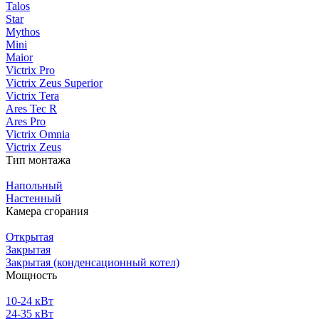
Talos
Star
Mythos
Mini
Maior
Victrix Pro
Victrix Zeus Superior
Victrix Tera
Ares Tec R
Ares Pro
Victrix Omnia
Victrix Zeus
Тип монтажа
Напольный
Настенный
Камера сгорания
Открытая
Закрытая
Закрытая (конденсационный котел)
Мощность
10-24 кВт
24-35 кВт