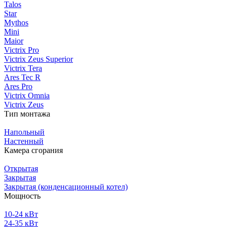
Talos
Star
Mythos
Mini
Maior
Victrix Pro
Victrix Zeus Superior
Victrix Tera
Ares Tec R
Ares Pro
Victrix Omnia
Victrix Zeus
Тип монтажа
Напольный
Настенный
Камера сгорания
Открытая
Закрытая
Закрытая (конденсационный котел)
Мощность
10-24 кВт
24-35 кВт