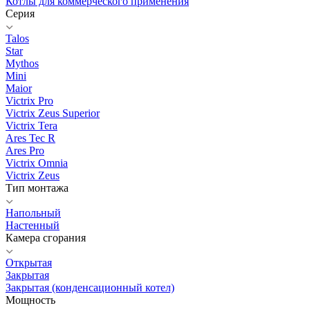
Котлы для коммерческого применения
Серия
Talos
Star
Mythos
Mini
Maior
Victrix Pro
Victrix Zeus Superior
Victrix Tera
Ares Tec R
Ares Pro
Victrix Omnia
Victrix Zeus
Тип монтажа
Напольный
Настенный
Камера сгорания
Открытая
Закрытая
Закрытая (конденсационный котел)
Мощность