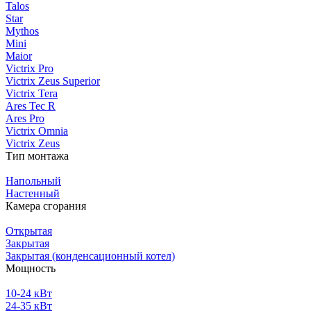
Talos
Star
Mythos
Mini
Maior
Victrix Pro
Victrix Zeus Superior
Victrix Tera
Ares Tec R
Ares Pro
Victrix Omnia
Victrix Zeus
Тип монтажа
Напольный
Настенный
Камера сгорания
Открытая
Закрытая
Закрытая (конденсационный котел)
Мощность
10-24 кВт
24-35 кВт