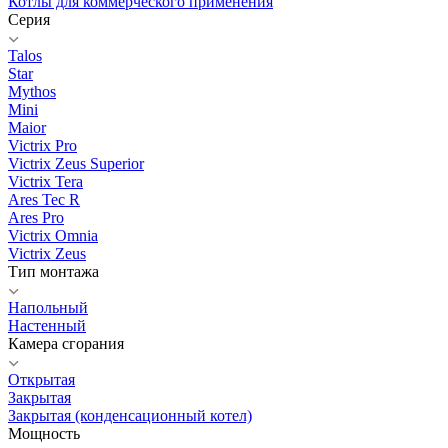
Котлы для коммерческого применения
Серия
Talos
Star
Mythos
Mini
Maior
Victrix Pro
Victrix Zeus Superior
Victrix Tera
Ares Tec R
Ares Pro
Victrix Omnia
Victrix Zeus
Тип монтажа
Напольный
Настенный
Камера сгорания
Открытая
Закрытая
Закрытая (конденсационный котел)
Мощность