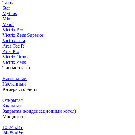
Talos
Star
Mythos
Mini
Maior
Victrix Pro
Victrix Zeus Superior
Victrix Tera
Ares Tec R
Ares Pro
Victrix Omnia
Victrix Zeus
Тип монтажа
Напольный
Настенный
Камера сгорания
Открытая
Закрытая
Закрытая (конденсационный котел)
Мощность
10-24 кВт
24-35 кВт