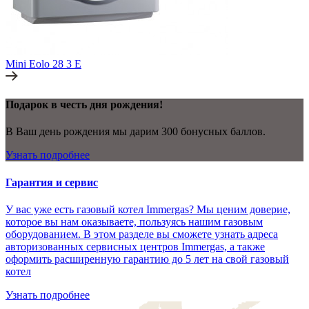
Mini Eolo 28 3 E
Подарок в честь дня рождения!
В Ваш день рождения мы дарим 300 бонусных баллов.
Узнать подробнее
Гарантия и сервис
У вас уже есть газовый котел Immergas? Мы ценим доверие,
которое вы нам оказываете, пользуясь нашим газовым
оборудованием. В этом разделе вы сможете узнать адреса
авторизованных сервисных центров Immergas, а также
оформить расширенную гарантию до 5 лет на свой газовый
котел
Узнать подробнее