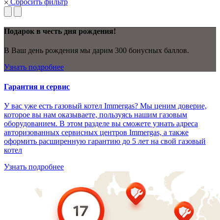
Сбросить фильтр
Подарок в честь дня рождения!
В Ваш день рождения мы дарим 300 бонусных баллов.
Узнать подробнее
Гарантия и сервис
У вас уже есть газовый котел Immergas? Мы ценим доверие,
которое вы нам оказываете, пользуясь нашим газовым
оборудованием. В этом разделе вы сможете узнать адреса
авторизованных сервисных центров Immergas, а также
оформить расширенную гарантию до 5 лет на свой газовый
котел
Узнать подробнее