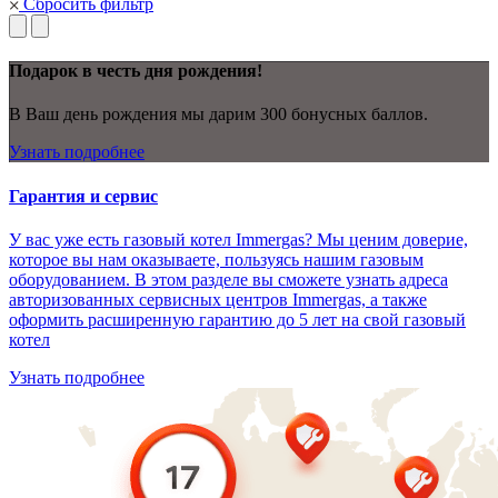
Сбросить фильтр
Подарок в честь дня рождения!
В Ваш день рождения мы дарим 300 бонусных баллов.
Узнать подробнее
Гарантия и сервис
У вас уже есть газовый котел Immergas? Мы ценим доверие,
которое вы нам оказываете, пользуясь нашим газовым
оборудованием. В этом разделе вы сможете узнать адреса
авторизованных сервисных центров Immergas, а также
оформить расширенную гарантию до 5 лет на свой газовый
котел
Узнать подробнее