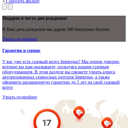
Сбросить фильтр
Подарок в честь дня рождения!
В Ваш день рождения мы дарим 300 бонусных баллов.
Узнать подробнее
Гарантия и сервис
У вас уже есть газовый котел Immergas? Мы ценим доверие,
которое вы нам оказываете, пользуясь нашим газовым
оборудованием. В этом разделе вы сможете узнать адреса
авторизованных сервисных центров Immergas, а также
оформить расширенную гарантию до 5 лет на свой газовый
котел
Узнать подробнее