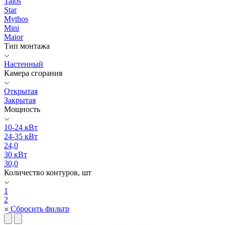
Talos
Star
Mythos
Mini
Maior
Тип монтажа
Настенный
Камера сгорания
Открытая
Закрытая
Мощность
10-24 кВт
24-35 кВт
24,0
30 кВт
30,0
Количество контуров, шт
1
2
Сбросить фильтр