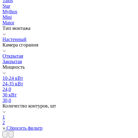
Talos
Star
Mythos
Mini
Maior
Тип монтажа
Настенный
Камера сгорания
Открытая
Закрытая
Мощность
10-24 кВт
24-35 кВт
24,0
30 кВт
30,0
Количество контуров, шт
1
2
Сбросить фильтр