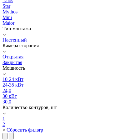
Talos
Star
Mythos
Mini
Maior
Тип монтажа
Настенный
Камера сгорания
Открытая
Закрытая
Мощность
10-24 кВт
24-35 кВт
24,0
30 кВт
30,0
Количество контуров, шт
1
2
Сбросить фильтр