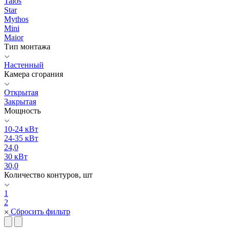
Talos
Star
Mythos
Mini
Maior
Тип монтажа
Настенный
Камера сгорания
Открытая
Закрытая
Мощность
10-24 кВт
24-35 кВт
24,0
30 кВт
30,0
Количество контуров, шт
1
2
Сбросить фильтр