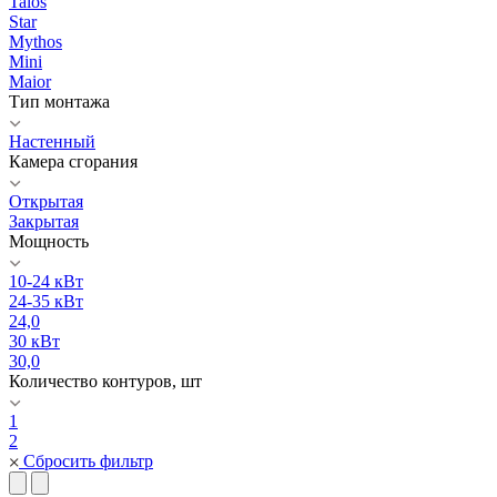
Talos
Star
Mythos
Mini
Maior
Тип монтажа
Настенный
Камера сгорания
Открытая
Закрытая
Мощность
10-24 кВт
24-35 кВт
24,0
30 кВт
30,0
Количество контуров, шт
1
2
Сбросить фильтр