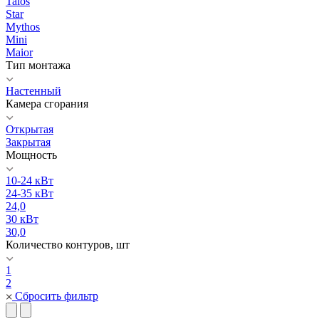
Talos
Star
Mythos
Mini
Maior
Тип монтажа
Настенный
Камера сгорания
Открытая
Закрытая
Мощность
10-24 кВт
24-35 кВт
24,0
30 кВт
30,0
Количество контуров, шт
1
2
Сбросить фильтр