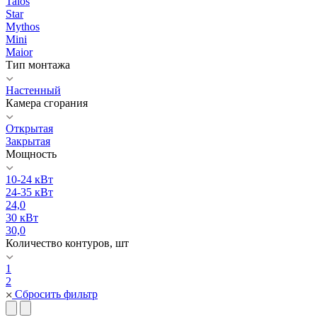
Talos
Star
Mythos
Mini
Maior
Тип монтажа
Настенный
Камера сгорания
Открытая
Закрытая
Мощность
10-24 кВт
24-35 кВт
24,0
30 кВт
30,0
Количество контуров, шт
1
2
Сбросить фильтр