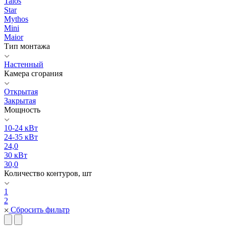
Talos
Star
Mythos
Mini
Maior
Тип монтажа
Настенный
Камера сгорания
Открытая
Закрытая
Мощность
10-24 кВт
24-35 кВт
24,0
30 кВт
30,0
Количество контуров, шт
1
2
Сбросить фильтр