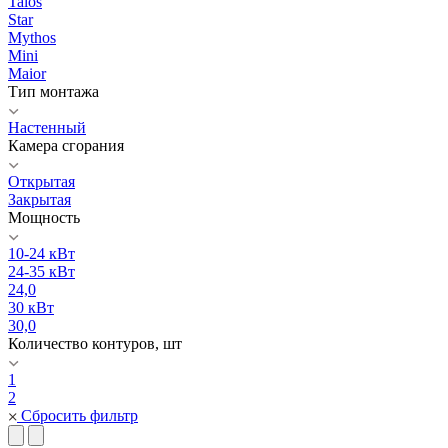
Talos
Star
Mythos
Mini
Maior
Тип монтажа
Настенный
Камера сгорания
Открытая
Закрытая
Мощность
10-24 кВт
24-35 кВт
24,0
30 кВт
30,0
Количество контуров, шт
1
2
Сбросить фильтр