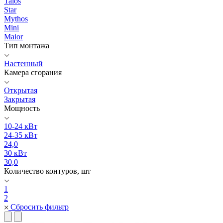
Talos
Star
Mythos
Mini
Maior
Тип монтажа
Настенный
Камера сгорания
Открытая
Закрытая
Мощность
10-24 кВт
24-35 кВт
24,0
30 кВт
30,0
Количество контуров, шт
1
2
Сбросить фильтр