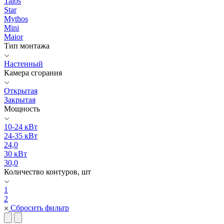
Talos
Star
Mythos
Mini
Maior
Тип монтажа
Настенный
Камера сгорания
Открытая
Закрытая
Мощность
10-24 кВт
24-35 кВт
24,0
30 кВт
30,0
Количество контуров, шт
1
2
Сбросить фильтр