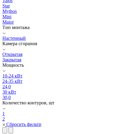
Talos
Star
Mythos
Mini
Maior
Тип монтажа
Настенный
Камера сгорания
Открытая
Закрытая
Мощность
10-24 кВт
24-35 кВт
24,0
30 кВт
30,0
Количество контуров, шт
1
2
Сбросить фильтр