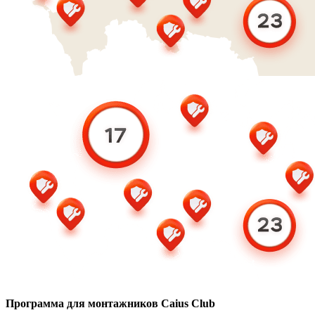
Программа для монтажников Caius Club