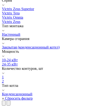
Серия
Victrix Zeus Superior
Victrix Tera
Victrix Omnia
Victrix Zeus
Тип монтажа
Настенный
Камера сгорания
Закрытая (конденсационный котел)
Мощность
10-24 кВт
24-35 кВт
Количество контуров, шт
1
2
Тип котла
Конденсационный
Сбросить фильтр