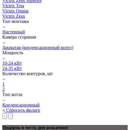
Victrix Zeus Superior
Victrix Tera
Victrix Omnia
Victrix Zeus
Тип монтажа
Настенный
Камера сгорания
Закрытая (конденсационный котел)
Мощность
10-24 кВт
24-35 кВт
Количество контуров, шт
1
2
Тип котла
Конденсационный
Сбросить фильтр
Подарок в честь дня рождения!