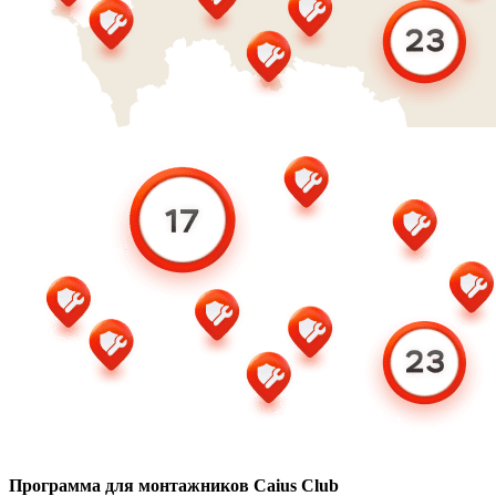
Программа для монтажников Caius Club