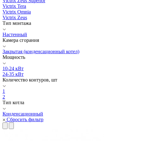
Victrix Zeus Superior
Victrix Tera
Victrix Omnia
Victrix Zeus
Тип монтажа
Настенный
Камера сгорания
Закрытая (конденсационный котел)
Мощность
10-24 кВт
24-35 кВт
Количество контуров, шт
1
2
Тип котла
Конденсационный
Сбросить фильтр