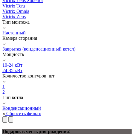
Victrix Zeus Superior
Victrix Tera
Victrix Omnia
Victrix Zeus
Тип монтажа
Настенный
Камера сгорания
Закрытая (конденсационный котел)
Мощность
10-24 кВт
24-35 кВт
Количество контуров, шт
1
2
Тип котла
Конденсационный
Сбросить фильтр
Подарок в честь дня рождения!