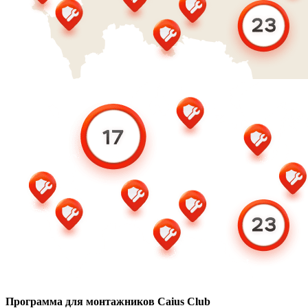
Программа для монтажников Caius Club