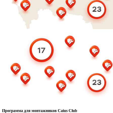
Программа для монтажников Caius Club