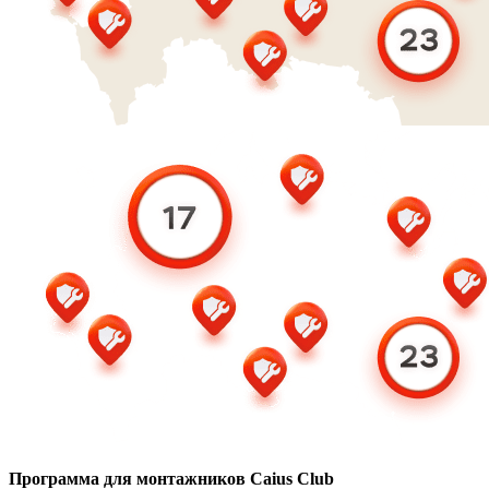
Программа для монтажников Caius Club