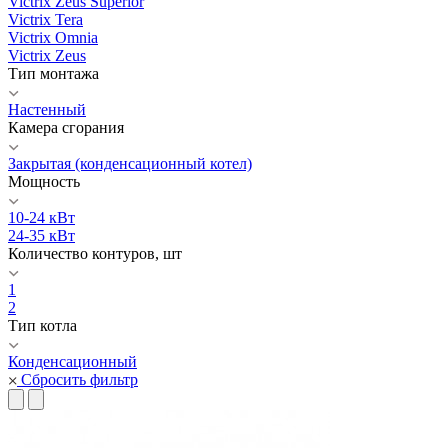
Victrix Zeus Superior
Victrix Tera
Victrix Omnia
Victrix Zeus
Тип монтажа
Настенный
Камера сгорания
Закрытая (конденсационный котел)
Мощность
10-24 кВт
24-35 кВт
Количество контуров, шт
1
2
Тип котла
Конденсационный
Сбросить фильтр