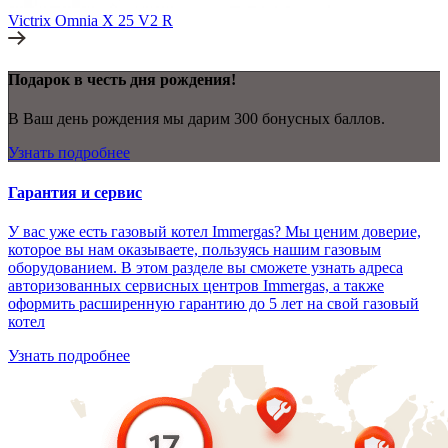
Victrix Omnia X 25 V2 R
Подарок в честь дня рождения!
В Ваш день рождения мы дарим 300 бонусных баллов.
Узнать подробнее
Гарантия и сервис
У вас уже есть газовый котел Immergas? Мы ценим доверие,
которое вы нам оказываете, пользуясь нашим газовым
оборудованием. В этом разделе вы сможете узнать адреса
авторизованных сервисных центров Immergas, а также
оформить расширенную гарантию до 5 лет на свой газовый
котел
Узнать подробнее