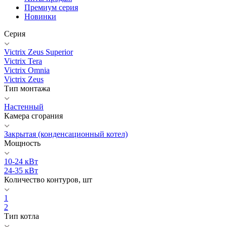
Премиум серия
Новинки
Серия
Victrix Zeus Superior
Victrix Tera
Victrix Omnia
Victrix Zeus
Тип монтажа
Настенный
Камера сгорания
Закрытая (конденсационный котел)
Мощность
10-24 кВт
24-35 кВт
Количество контуров, шт
1
2
Тип котла