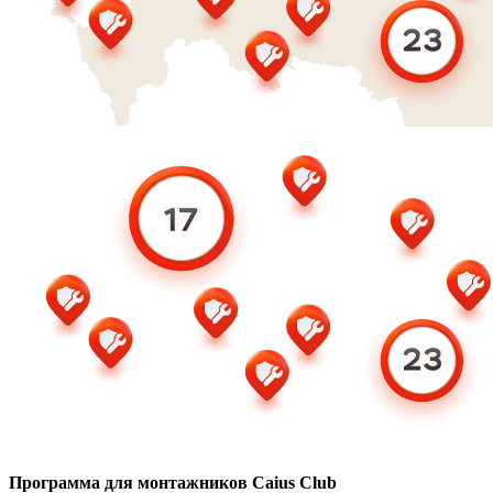
Программа для монтажников Caius Club