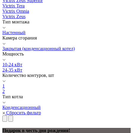
Victrix Zeus Superior
Victrix Tera
Victrix Omnia
Victrix Zeus
Тип монтажа
Настенный
Камера сгорания
Закрытая (конденсационный котел)
Мощность
10-24 кВт
24-35 кВт
Количество контуров, шт
1
2
Тип котла
Конденсационный
Сбросить фильтр
Подарок в честь дня рождения!