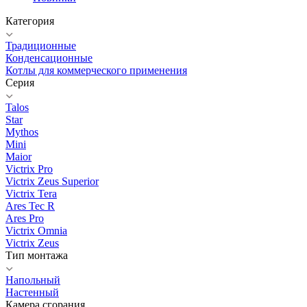
Категория
Традиционные
Конденсационные
Котлы для коммерческого применения
Серия
Talos
Star
Mythos
Mini
Maior
Victrix Pro
Victrix Zeus Superior
Victrix Tera
Ares Tec R
Ares Pro
Victrix Omnia
Victrix Zeus
Тип монтажа
Напольный
Настенный
Камера сгорания