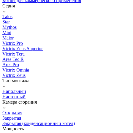
Котлы для коммерческого применения
Серия
Talos
Star
Mythos
Mini
Maior
Victrix Pro
Victrix Zeus Superior
Victrix Tera
Ares Tec R
Ares Pro
Victrix Omnia
Victrix Zeus
Тип монтажа
Напольный
Настенный
Камера сгорания
Открытая
Закрытая
Закрытая (конденсационный котел)
Мощность