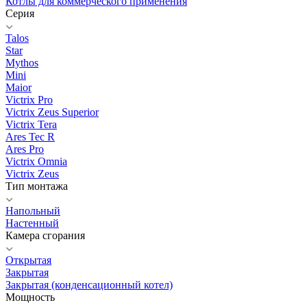
Котлы для коммерческого применения
Серия
Talos
Star
Mythos
Mini
Maior
Victrix Pro
Victrix Zeus Superior
Victrix Tera
Ares Tec R
Ares Pro
Victrix Omnia
Victrix Zeus
Тип монтажа
Напольный
Настенный
Камера сгорания
Открытая
Закрытая
Закрытая (конденсационный котел)
Мощность