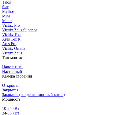
Talos
Star
Mythos
Mini
Maior
Victrix Pro
Victrix Zeus Superior
Victrix Tera
Ares Tec R
Ares Pro
Victrix Omnia
Victrix Zeus
Тип монтажа
Напольный
Настенный
Камера сгорания
Открытая
Закрытая
Закрытая (конденсационный котел)
Мощность
10-24 кВт
24-35 кВт